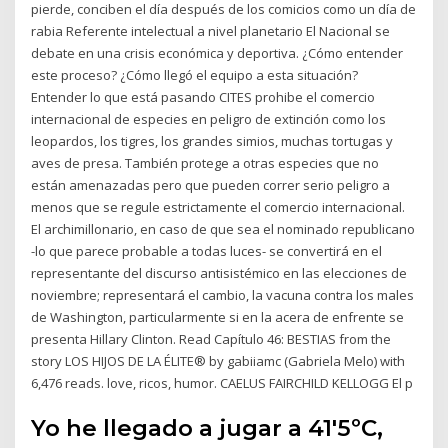
pierde, conciben el día después de los comicios como un día de
rabia Referente intelectual a nivel planetario El Nacional se
debate en una crisis económica y deportiva. ¿Cómo entender
este proceso? ¿Cómo llegó el equipo a esta situación?
Entender lo que está pasando CITES prohibe el comercio
internacional de especies en peligro de extinción como los
leopardos, los tigres, los grandes simios, muchas tortugas y
aves de presa. También protege a otras especies que no
están amenazadas pero que pueden correr serio peligro a
menos que se regule estrictamente el comercio internacional.
El archimillonario, en caso de que sea el nominado republicano
-lo que parece probable a todas luces- se convertirá en el
representante del discurso antisistémico en las elecciones de
noviembre; representará el cambio, la vacuna contra los males
de Washington, particularmente si en la acera de enfrente se
presenta Hillary Clinton. Read Capítulo 46: BESTIAS from the
story LOS HIJOS DE LA ÉLITE® by gabiiamc (Gabriela Melo) with
6,476 reads. love, ricos, humor. CAELUS FAIRCHILD KELLOGG El p
Yo he llegado a jugar a 41'5ºC,