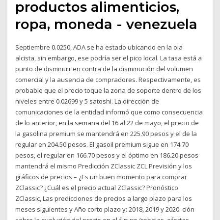
productos alimenticios,
ropa, moneda - venezuela
Septiembre 0.0250, ADA se ha estado ubicando en la ola
alcista, sin embargo, ese podría ser el pico local. La tasa está a
punto de disminuir en contra de la disminución del volumen
comercial y la ausencia de compradores. Respectivamente, es
probable que el precio toque la zona de soporte dentro de los
niveles entre 0.02699 y 5 satoshi. La dirección de
comunicaciones de la entidad informó que como consecuencia
de lo anterior, en la semana del 16 al 22 de mayo, el precio de
la gasolina premium se mantendrá en 225.90 pesos y el de la
regular en 204.50 pesos. El gasoil premium sigue en 174.70
pesos, el regular en 166.70 pesos y el óptimo en 186.20 pesos
mantendrá el mismo Predicción ZClassic ZCL Previsión y los
gráficos de precios – ¿Es un buen momento para comprar
ZClassic? ¿Cuál es el precio actual ZClassic? Pronóstico
ZClassic, Las predicciones de precios a largo plazo para los
meses siguientes y Año corto plazo y: 2018, 2019 y 2020. ción
sobre la evolución del precio en el futuro (rebajas, ofertas